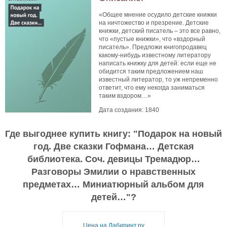
«Общее мнение осудило детские книжки
на ничтожество и презрение. Детские
книжки, детский писатель – это все равно,
что «пустые книжки», что «вздорный
писатель». Предложи книгопродавец
какому-нибудь известному литератору
написать книжку для детей: если еще не
обидится таким предложением наш
известный литератор, то уж непременно
ответит, что ему некогда заниматься
таким вздором…»
Дата создания: 1840
Где выгоднее купить книгу: "
Подарок на новый
год. Две сказки Гофмана… Детская
библиотека. Соч. девицы Тремадюр…
Разговоры Эмилии о нравственных
предметах… Миниатюрный альбом для
детей…
"?
Цена на Лабиринт.ру