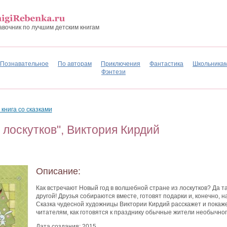
авочник по лучшим детским книгам
Познавательное
По авторам
Приключения
Фантастика
Школьника
Фэнтези
 книга со сказками
 лоскутков", Виктория Кирдий
Описание:
Как встречают Новый год в волшебной стране из лоскутков? Да так
другой! Друзья собираются вместе, готовят подарки и, конечно, н
Сказка чудесной художницы Виктории Кирдий расскажет и покаж
читателям, как готовятся к празднику обычные жители необычног
Дата создания: 2015