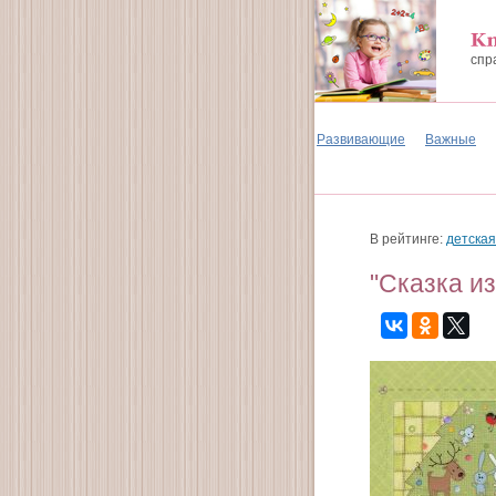
спр
Развивающие
Важные
В рейтинге:
детская
"Сказка из