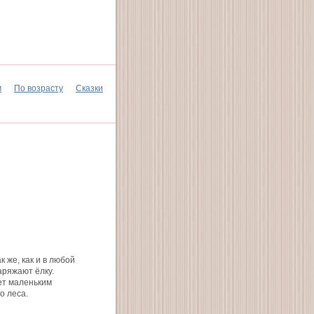
м
По возрасту
Сказки
 же, как и в любой
аряжают ёлку.
ет маленьким
о леса.