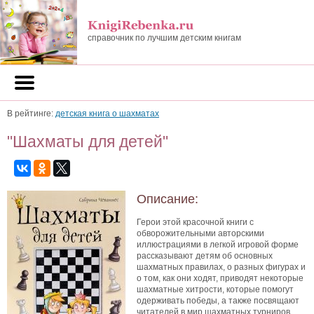
справочник по лучшим детским книгам
В рейтинге:
детская книга о шахматах
"Шахматы для детей"
Описание:
Герои этой красочной книги с
обворожительными авторскими
иллюстрациями в легкой игровой форме
рассказывают детям об основных
шахматных правилах, о разных фигурах и
о том, как они ходят, приводят некоторые
шахматные хитрости, которые помогут
одерживать победы, а также посвящают
читателей в мир шахматных турниров.