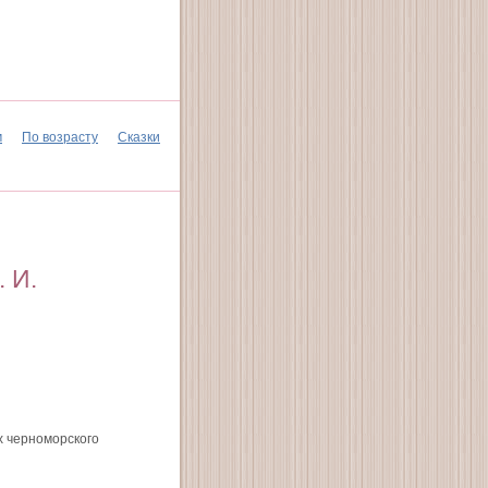
м
По возрасту
Сказки
 И.
х черноморского