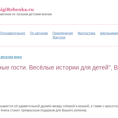
авочник по лучшим детским книгам
Познавательное
По авторам
Приключения
Фантастика
Школьника
Фэнтези
 веселая книга
ые гости. Весёлые истории для детей", В.
азывается об удивительной дружбе между собакой и кошкой, а также о красота
 Книга станет прекрасным подарком для Вашего ребенка.