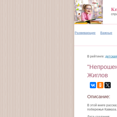
спр
Развивающие
Важные
В рейтинге:
детская
"Непрошен
Жиглов
Описание:
В этой книге расск
побережья Кавказа.
Дата создания: