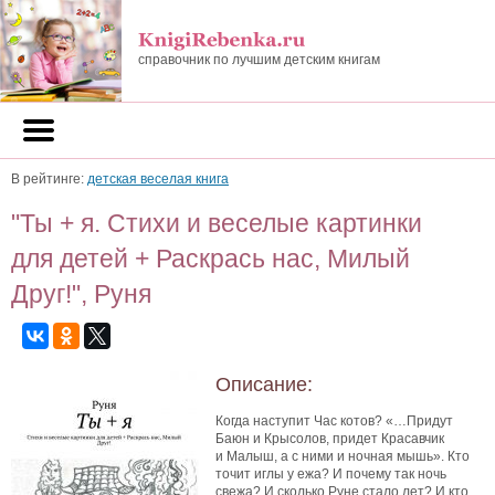
справочник по лучшим детским книгам
В рейтинге:
детская веселая книга
"Ты + я. Стихи и веселые картинки
для детей + Раскрась нас, Милый
Друг!", Руня
Описание:
Когда наступит Час котов? «…Придут
Баюн и Крысолов, придет Красавчик
и Малыш, а с ними и ночная мышь». Кто
точит иглы у ежа? И почему так ночь
свежа? И сколько Руне стало лет? И кто