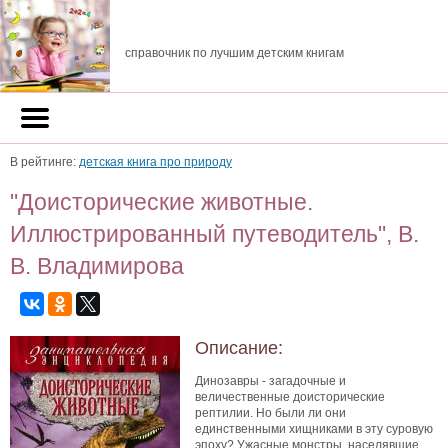
справочник по лучшим детским книгам
В рейтинге:
детская книга про природу
"Доисторические животные.
Иллюстрированный путеводитель", В.
В. Владимирова
Описание:
Динозавры - загадочные и
величественные доисторические
рептилии. Но были ли они
единственными хищниками в эту суровую
эпоху? Ужасные монстры, населявшие