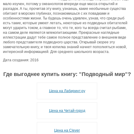
мало изучен, потому у океанологов впереди еще масса открытий и
разгадок. А ты, прочитав эту книгу, узнаешь, какие необычные существа
обитают в морских глубинах, познакомишься с их повадками и
особенностями жизни. Ты будешь очень удивлен, узнав, что среди рыб
есть такие, которые умеют летать, некоторые из подводных обитателей
могут ударить током, а главное то, что те, кого ты всегда считал рыбами,
на самом деле являются млекопитающими. Прекрасные наглядные
иллюстрации дадут тебе самое полное представление о внешнем виде
любого представителя подводного царства. Открывай скорее эту
замечательную книгу, и твоя копилка знаний начнет пополняться новой,
интересной информацией. Для среднего школьного возраста.
Дата создания: 2016
Где выгоднее купить книгу: "
Подводный мир
"?
Цена на Лабиринт.ру
Цена на Читай-город
Цена на Clever