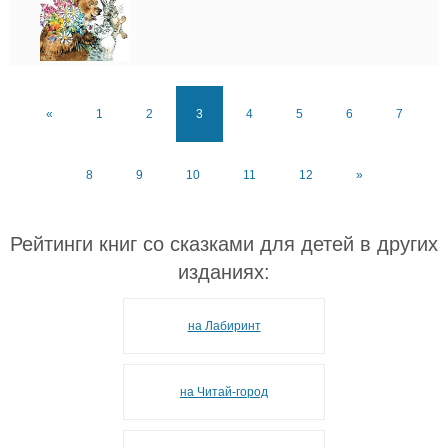
«
1
2
3
4
5
6
7
8
9
10
11
12
»
Рейтинги книг со сказками для детей в других
изданиях:
на Лабиринт
на Читай-город